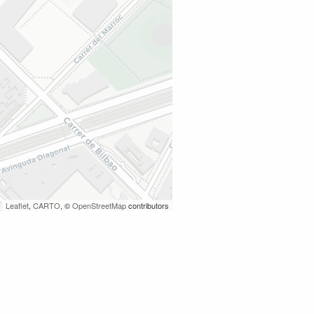
Leaflet
,
CARTO
, ©
OpenStreetMap
contributors