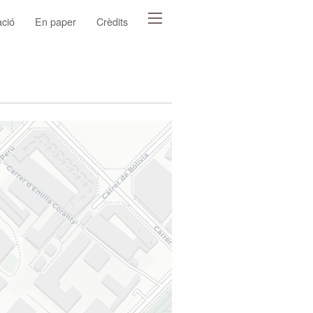
ació
En paper
Crèdits