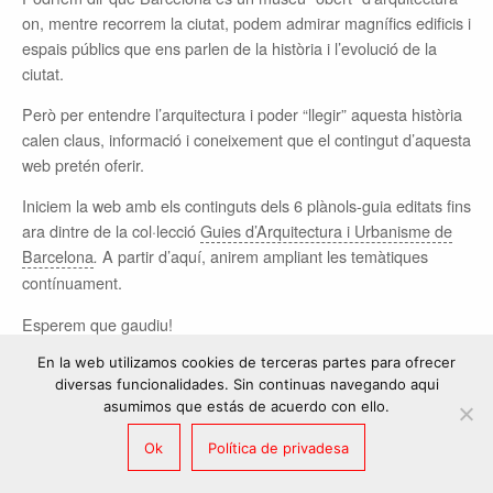
on, mentre recorrem la ciutat, podem admirar magnífics edificis i
espais públics que ens parlen de la història i l’evolució de la
ciutat.
Però per entendre l’arquitectura i poder “llegir” aquesta història
calen claus, informació i coneixement que el contingut d’aquesta
web pretén oferir.
Iniciem la web amb els continguts dels 6 plànols-guia editats fins
ara dintre de la col·lecció
Guies d’Arquitectura i Urbanisme de
Barcelona
A partir d’aquí, anirem ampliant les temàtiques
.
contínuament.
Esperem que gaudiu!
En la web utilizamos cookies de terceras partes para ofrecer
diversas funcionalidades. Sin continuas navegando aqui
asumimos que estás de acuerdo con ello.
©
el globus vermell
- content CC 3.0 BY-SA if not otherwhise specified
web development
vitrubio.net
Ok
Política de privadesa