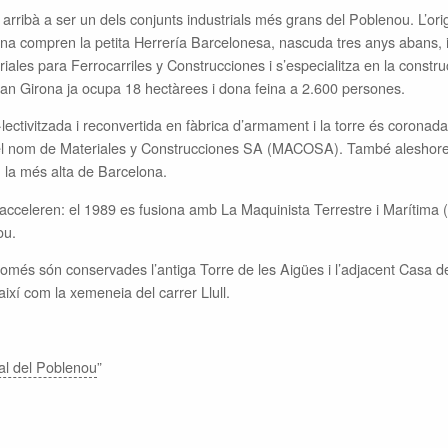
arribà a ser un dels conjunts industrials més grans del Poblenou. L’orig
na compren la petita Herrería Barcelonesa, nascuda tres anys abans, i
ales para Ferrocarriles y Construcciones i s’especialitza en la constr
 Can Girona ja ocupa 18 hectàrees i dona feina a 2.600 persones.
·lectivitzada i reconvertida en fàbrica d’armament i la torre és corona
 el nom de Materiales y Construcciones SA (MACOSA). També aleshore
 la més alta de Barcelona.
 s’acceleren: el 1989 es fusiona amb La Maquinista Terrestre i Marítim
ou.
només són conservades l’antiga Torre de les Aigües i l’adjacent Casa de
 així com la xemeneia del carrer Llull.
ial del Poblenou
”