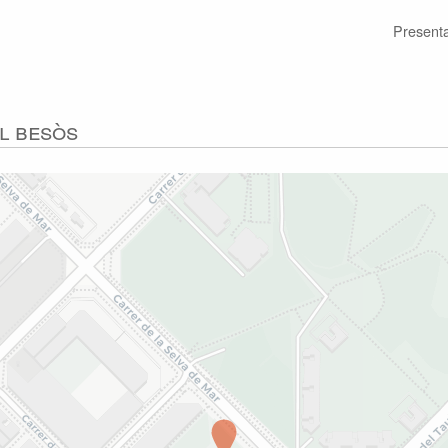
Present
l Besòs