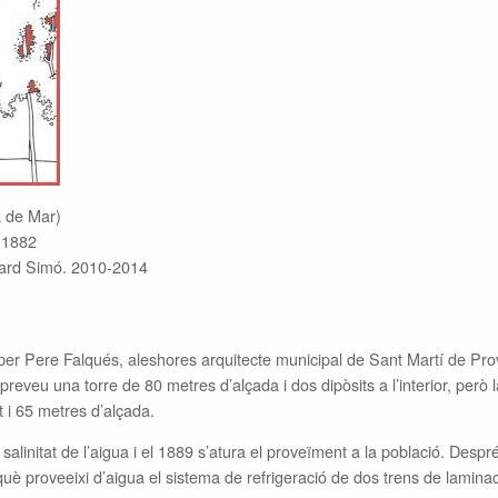
a de Mar)
0-1882
duard Simó. 2010-2014
er Pere Falqués, aleshores arquitecte municipal de Sant Martí de Prov
 preveu una torre de 80 metres d’alçada i dos dipòsits a l’interior, però
t i 65 metres d’alçada.
salinitat de l’aigua i el 1889 s’atura el proveïment a la població. Despr
è proveeixi d’aigua el sistema de refrigeració de dos trens de laminac