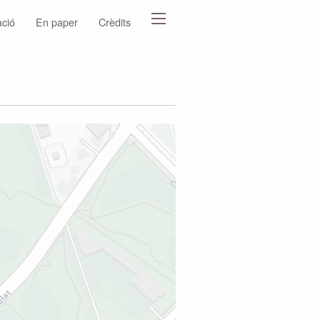
ació
En paper
Crèdits