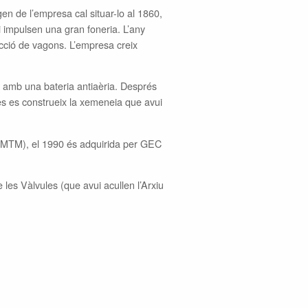
en de l’empresa cal situar-lo al 1860,
 impulsen una gran foneria. L’any
ucció de vagons. L’empresa creix
da amb una bateria antiaèria. Després
s es construeix la xemeneia que avui
a (MTM), el 1990 és adquirida per GEC
 les Vàlvules (que avui acullen l’Arxiu