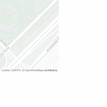
Leaflet
,
CARTO
, ©
OpenStreetMap
contributors