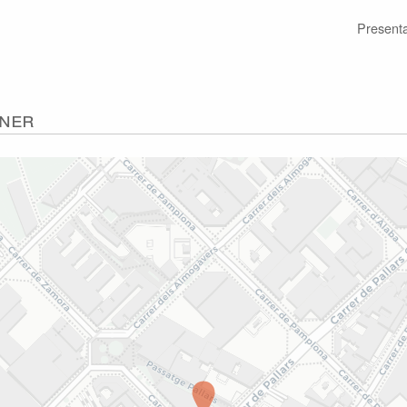
Present
iner