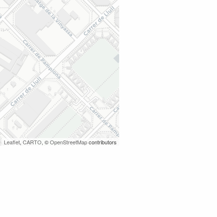
Leaflet
,
CARTO
, ©
OpenStreetMap
contributors