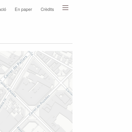
ació
En paper
Crèdits