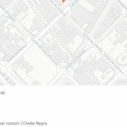
-95
 bar nocturn L’Ovella Negra.