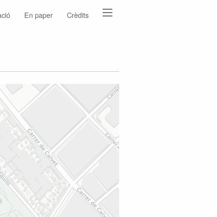
ació
En paper
Crèdits