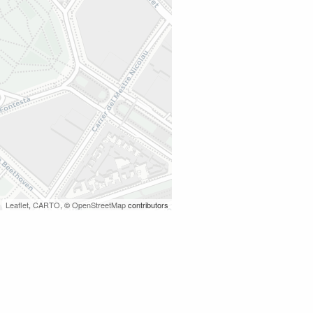
Leaflet
,
CARTO
, ©
OpenStreetMap
contributors