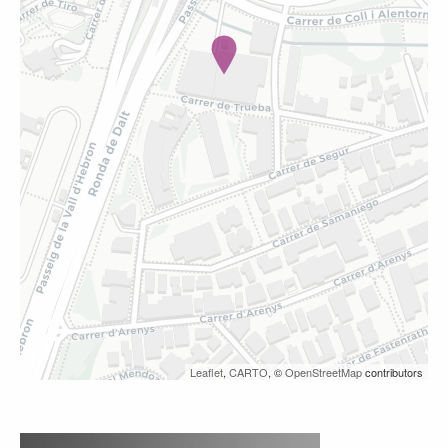
Leaflet
,
CARTO
, ©
OpenStreetMap
contributors