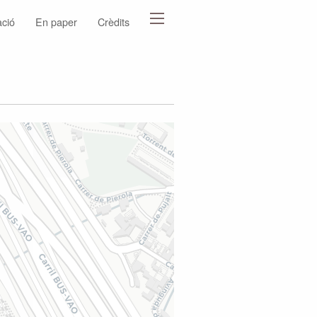
ació
En paper
Crèdits