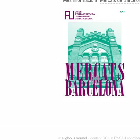
©
el globus vermell
- content CC 3.0 BY-SA if not othe