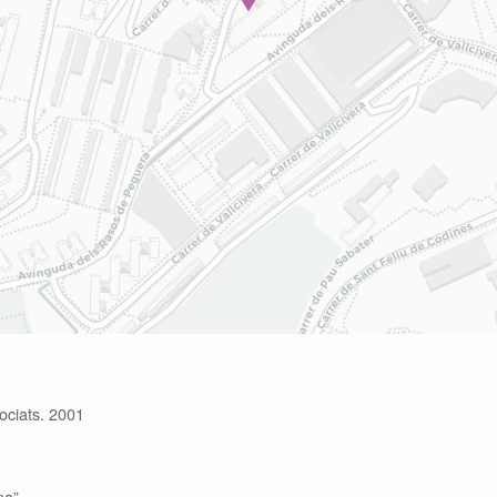
ociats. 2001
na
”