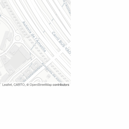
Leaflet
,
CARTO
, ©
OpenStreetMap
contributors