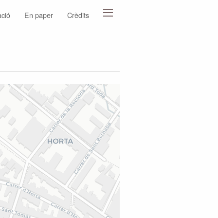
ació
En paper
Crèdits