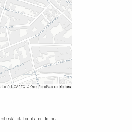
Leaflet
,
CARTO
, ©
OpenStreetMap
contributors
ent està totalment abandonada.