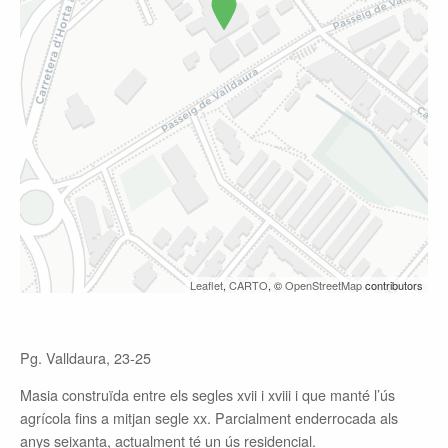
Leaflet
,
CARTO
, ©
OpenStreetMap
contributors
Pg. Valldaura, 23-25
Masia construïda entre els segles
xvii
i
xviii
i que manté l’ús
agrícola fins a mitjan segle
xx
. Parcialment enderrocada als
anys seixanta, actualment té un ús residencial.