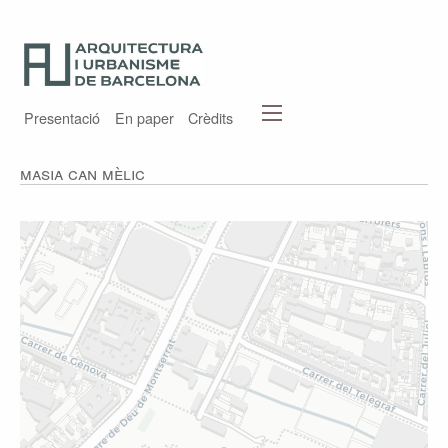
Presentació
En paper
Crèdits
Masia Can Mèlic