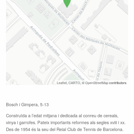
Leaflet
,
CARTO
, ©
OpenStreetMap
contributors
Bosch i Gimpera, 5-13
Construïda a l’edat mitjana i dedicada al conreu de cereals,
vinya i garrofes. Pateix importants reformes als segles
xviii
i
xx
.
Des de 1954 és la seu del Reial Club de Tennis de Barcelona.