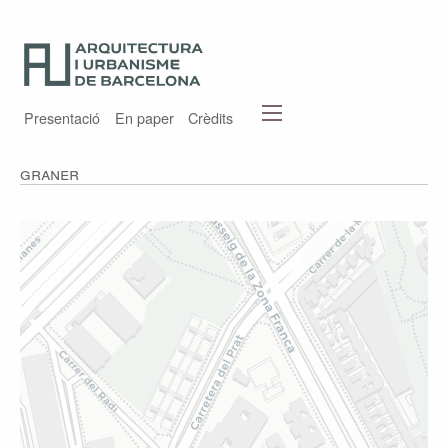
Presentació
En paper
Crèdits
Graner