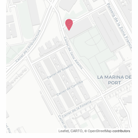
Leaflet
,
CARTO
, ©
OpenStreetMap
contributors