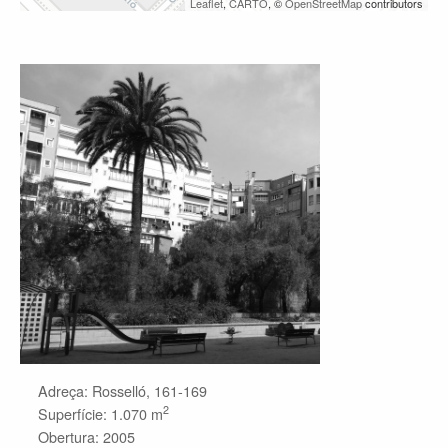
Leaflet
,
CARTO
, ©
OpenStreetMap
contributors
Adreça: Rosselló, 161-169
2
Superfície: 1.070 m
Obertura: 2005