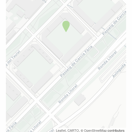
Leaflet
,
CARTO
, ©
OpenStreetMap
contributors