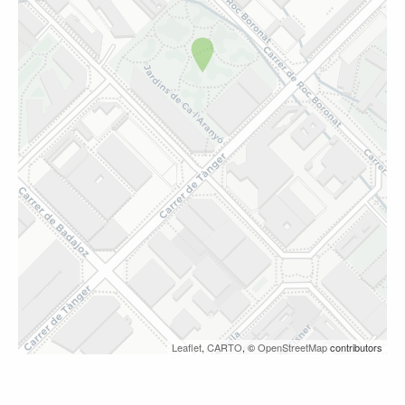
Leaflet
,
CARTO
, ©
OpenStreetMap
contributors