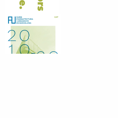
©
el globus vermell
- content CC 3.0 BY-SA if not otherwhise specified
web development
vitrubio.net