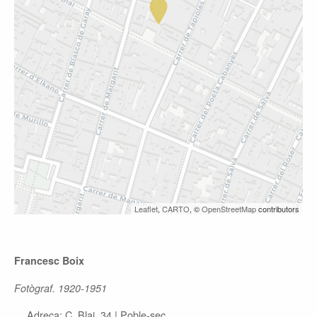
Leaflet
,
CARTO
, ©
OpenStreetMap
contributors
Francesc Boix
Fotògraf. 1920-1951
Adreça: C. Blai, 34 | Poble-sec