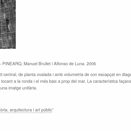
 – PINEARQ, Manuel Brullet i Alfonso de Luna. 2006
i central, de planta ovalada i amb volumetria de con escapçat en diagon
tocant a la ronda i el més baix a prop del mar. La característica façan
i una imatge unitària.
ria, arquitectura i art públic
”