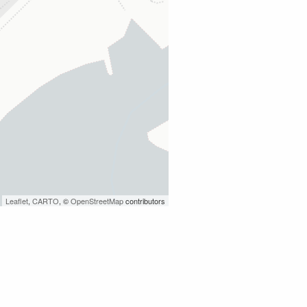
Leaflet
,
CARTO
, ©
OpenStreetMap
contributors