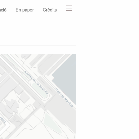
ació
En paper
Crèdits