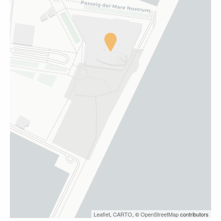
Leaflet
,
CARTO
, ©
OpenStreetMap
contributors