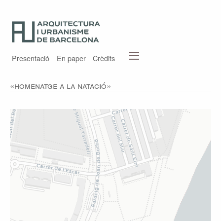
Presentació
En paper
Crèdits
«Homenatge a la natació»