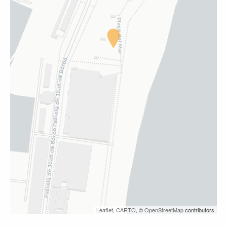
Leaflet
,
CARTO
, ©
OpenStreetMap
contributors