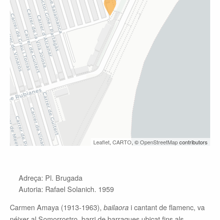
Leaflet
,
CARTO
, ©
OpenStreetMap
contributors
Adreça: Pl. Brugada
Autoria: Rafael Solanich. 1959
Carmen Amaya (1913-1963),
i cantant de flamenc, va
bailaora
néixer al Somorrostro, barri de barraques ubicat fins als