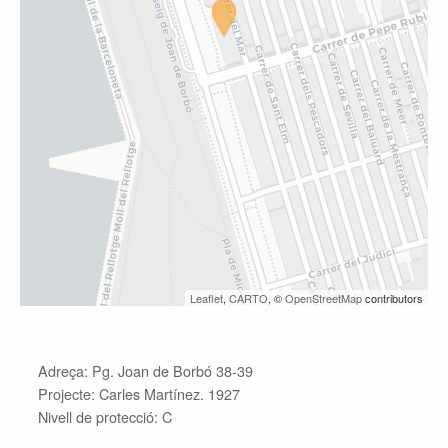
Leaflet
,
CARTO
, ©
OpenStreetMap
contributors
Adreça: Pg. Joan de Borbó 38-39
Projecte: Carles Martínez. 1927
Nivell de protecció: C