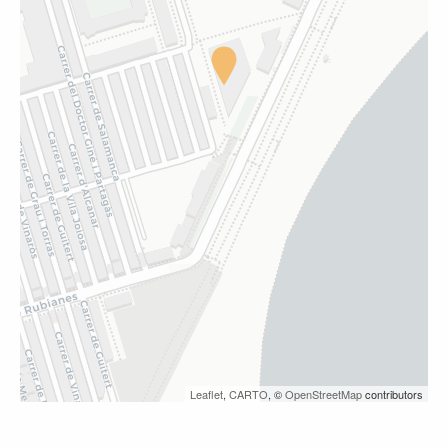
Leaflet
,
CARTO
, ©
OpenStreetMap
contributors