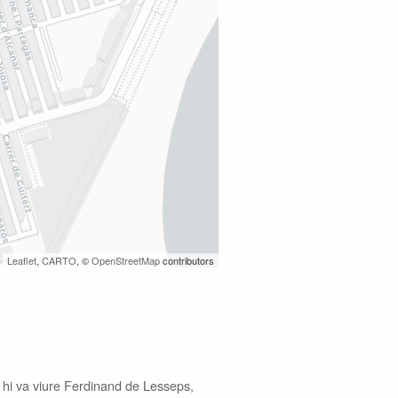
Leaflet
,
CARTO
, ©
OpenStreetMap
contributors
ue hi va viure Ferdinand de Lesseps,