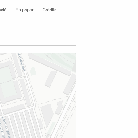
ació
En paper
Crèdits