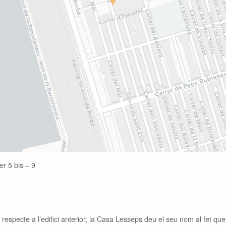
r 5 bis – 9
ca respecte a l’edifici anterior, la Casa Lesseps deu el seu nom al fet q