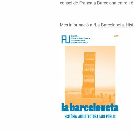
cònsol de França a Barcelona entre 18
Més informació a “
La Barceloneta. Histò