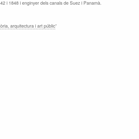
42 i 1848 i enginyer dels canals de Suez i Panamà.
ria, arquitectura i art públic
”