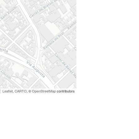
Leaflet
,
CARTO
, ©
OpenStreetMap
contributors