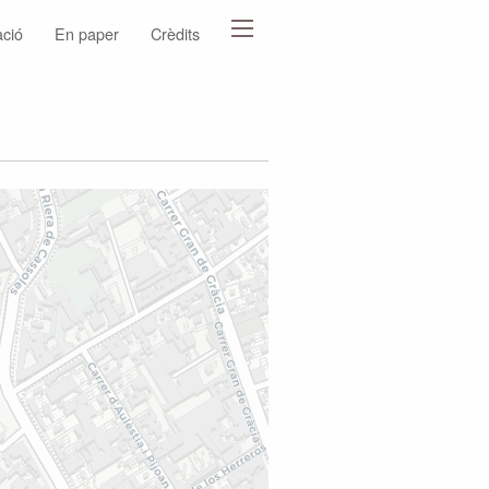
ació
En paper
Crèdits