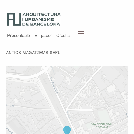
Presentació
En paper
Crèdits
Antics magatzems SEPU