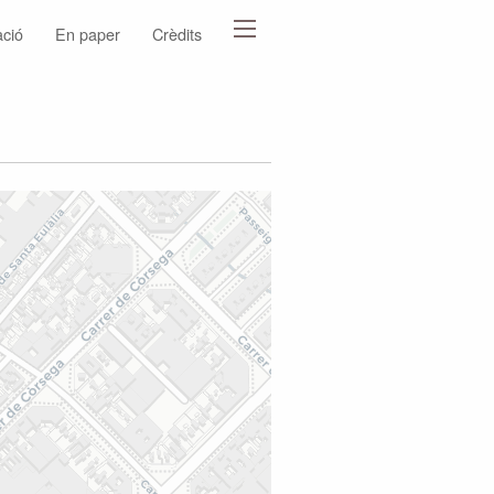
ació
En paper
Crèdits