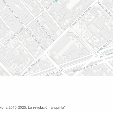
lona 2010-2025. La revolució tranquil·la
”