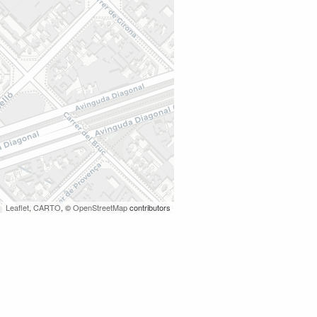
Leaflet
,
CARTO
, ©
OpenStreetMap
contributors