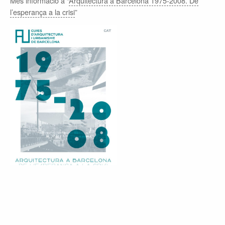
Més informació a “
Arquitectura a Barcelona 1975-2008. De
l’esperança a la crisi
”
©
el globus vermell
- content CC 3.0 BY-SA if not otherwhise specified
web development
vitrubio.net