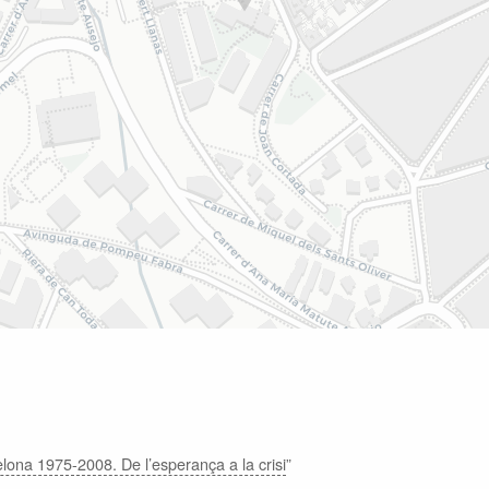
lona 1975-2008. De l’esperança a la crisi
”