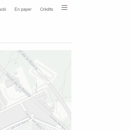
ació
En paper
Crèdits