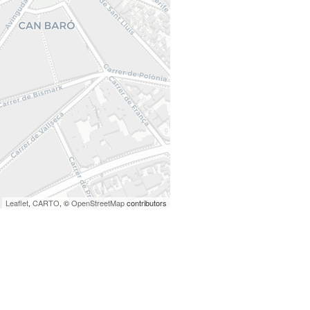
Leaflet
,
CARTO
, ©
OpenStreetMap
contributors